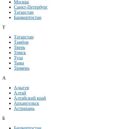
Москва
Санкт-Петербург
Татарстан
Башкортостан
Т
Татарстан
Тамбов
Тверь
Томск
Тула
Тыва
Тюмень
А
Адыгея
Алтай
Алтайский край
Архангельск
Астрахань
Б
Башкортостан