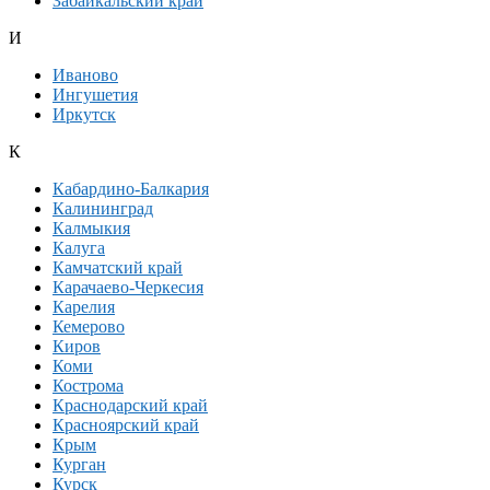
Забайкальский край
И
Иваново
Ингушетия
Иркутск
К
Кабардино-Балкария
Калининград
Калмыкия
Калуга
Камчатский край
Карачаево-Черкесия
Карелия
Кемерово
Киров
Коми
Кострома
Краснодарский край
Красноярский край
Крым
Курган
Курск