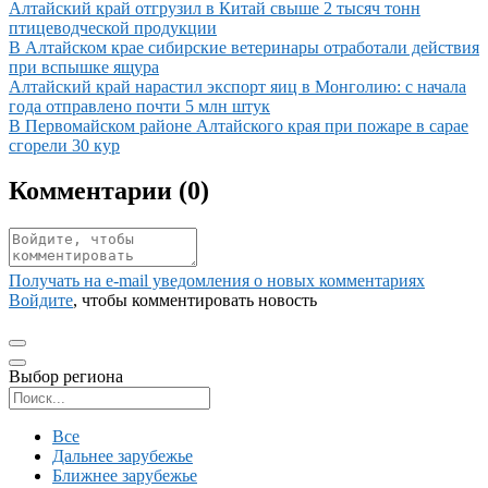
Иллюстрация новости
Алтайский край отгрузил в Китай свыше 2 тысяч тонн
птицеводческой продукции
Иллюстрация новости
В Алтайском крае сибирские ветеринары отработали действия
при вспышке ящура
Иллюстрация новости
Алтайский край нарастил экспорт яиц в Монголию: с начала
года отправлено почти 5 млн штук
Иллюстрация новости
В Первомайском районе Алтайского края при пожаре в сарае
сгорели 30 кур
Комментарии (
0
)
Получать на e‑mail уведомления о новых комментариях
Войдите
, чтобы комментировать новость
Выбор региона
Поиск региона
Все
Дальнее зарубежье
Ближнее зарубежье