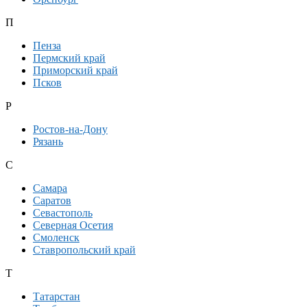
П
Пенза
Пермский край
Приморский край
Псков
Р
Ростов-на-Дону
Рязань
С
Самара
Саратов
Севастополь
Северная Осетия
Смоленск
Ставропольский край
Т
Татарстан