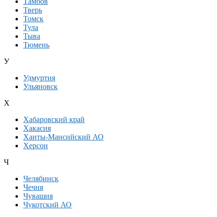
Тамбов
Тверь
Томск
Тула
Тыва
Тюмень
У
Удмуртия
Ульяновск
Х
Хабаровский край
Хакасия
Ханты-Мансийский АО
Херсон
Ч
Челябинск
Чечня
Чувашия
Чукотский АО