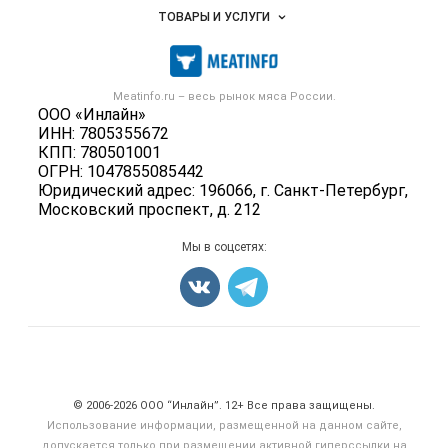
Объявления
ТОВАРЫ И УСЛУГИ
Размещение рекламы
Каталог компаний
Мясо, мясопродукты
Публичная оферта
Новости рынка
Скот в живом весе
Контактная информация
Форум
Meatinfo.ru – весь
рынок мяса
России.
Колбасы, сосиски, деликатесы
Политика обработки персональных данных
ООО «Инлайн»
Энциклопедия
Мясные полуфабрикаты
ИНН: 7805355672
Для СМИ
Бренды
КПП: 780501001
Мясные консервы
ОГРН: 1047855085442
Мониторинг
Мясные снеки
Юридический адрес: 196066, г. Санкт-Петербург,
Вакансии
Московский проспект, д. 212
Яйца
Блог
Добавить объявление
Мы в соцсетях:
Карта объявлений
Счетчики, авторское право, логотипы
© 2006‑2026 ООО “Инлайн”. 12+ Все права защищены.
Использование информации, размещенной на данном сайте,
допускается только при размещении активной гиперссылки на