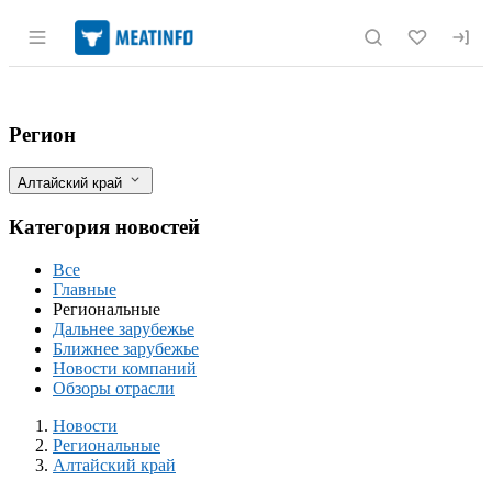
Раздел навигации по сайту meatinfo.r
Алтайский край наращивает поставки м
Фильтры
Регион
Алтайский край
Категория новостей
Все
Главные
Региональные
Дальнее зарубежье
Ближнее зарубежье
Новости компаний
Обзоры отрасли
Новости
Разделы
Новости
Региональные
Алтайский край